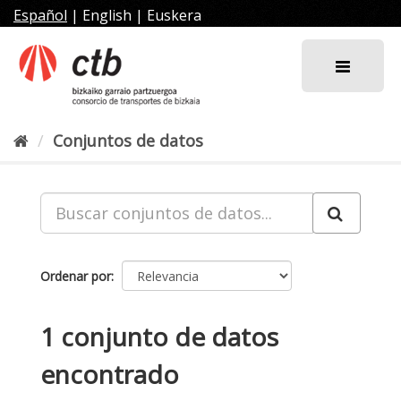
Ir
Español
|
English
|
Euskera
al
contenido
Conjuntos de datos
Ordenar por
1 conjunto de datos
encontrado