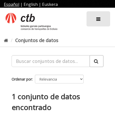
Ir
Español
|
English
|
Euskera
al
contenido
Conjuntos de datos
Ordenar por
1 conjunto de datos
encontrado