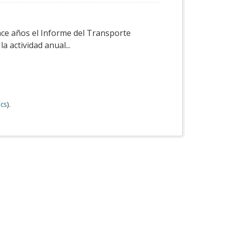
ace años el Informe del Transporte
a actividad anual...
cs
).