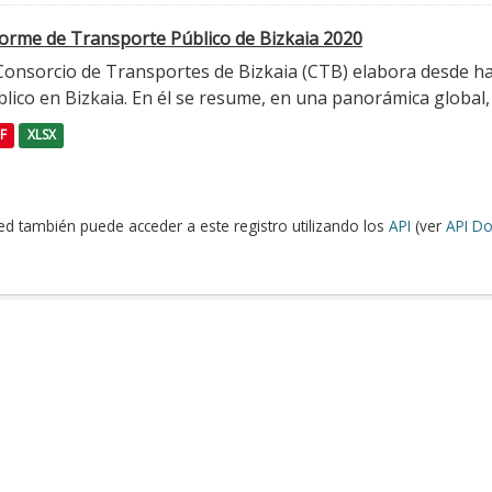
forme de Transporte Público de Bizkaia 2020
 Consorcio de Transportes de Bizkaia (CTB) elabora desde h
lico en Bizkaia. En él se resume, en una panorámica global, l
F
XLSX
ed también puede acceder a este registro utilizando los
API
(ver
API Do