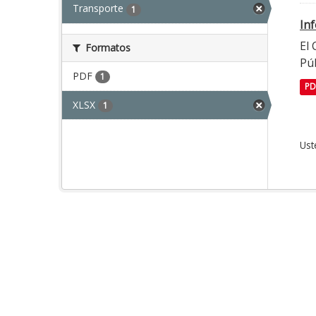
Transporte
1
In
El
Formatos
Púb
PDF
1
PD
XLSX
1
Ust