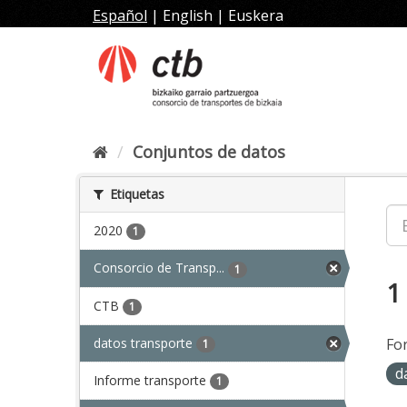
Ir
Español
|
English
|
Euskera
al
contenido
Conjuntos de datos
Etiquetas
2020
1
Consorcio de Transp...
1
1
CTB
1
datos transporte
Fo
1
d
Informe transporte
1