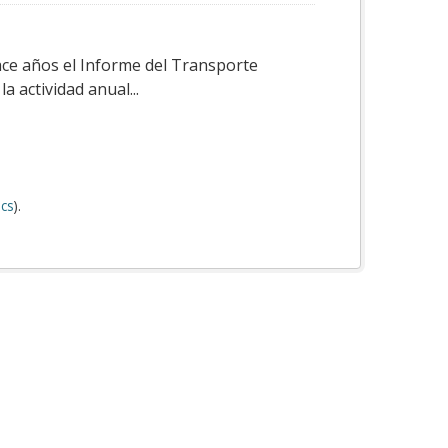
ace años el Informe del Transporte
a actividad anual...
cs
).