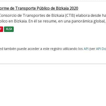
forme de Transporte Público de Bizkaia 2020
 Consorcio de Transportes de Bizkaia (CTB) elabora desde h
lico en Bizkaia. En él se resume, en una panorámica global, l
F
XLSX
ed también puede acceder a este registro utilizando los
API
(ver
API Do