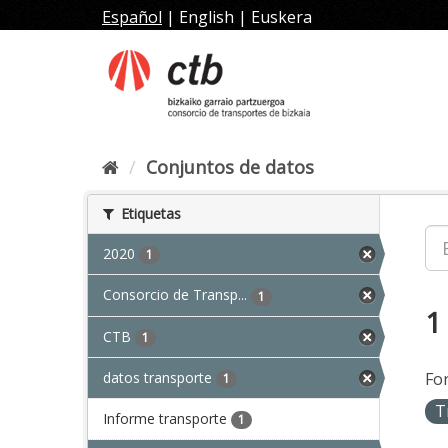
Ir
Español
|
English
|
Euskera
al
contenido
Conjuntos de datos
Etiquetas
2020
1
Consorcio de Transp...
1
1
CTB
1
datos transporte
Fo
1
T
Informe transporte
1