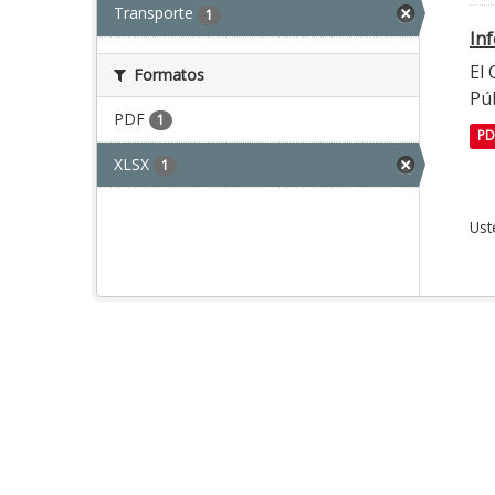
Transporte
1
In
El
Formatos
Púb
PDF
1
PD
XLSX
1
Ust