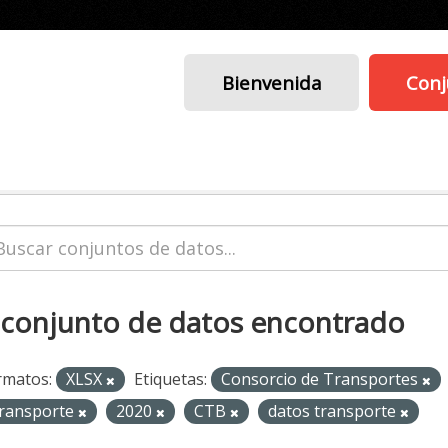
Bienvenida
Conj
 conjunto de datos encontrado
rmatos:
XLSX
Etiquetas:
Consorcio de Transportes
ransporte
2020
CTB
datos transporte