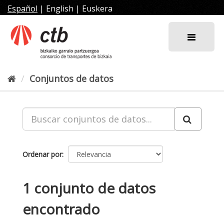
Ir
Español
|
English
|
Euskera
al
contenido
Conjuntos de datos
Ordenar por
1 conjunto de datos
encontrado