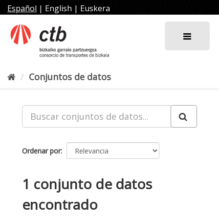
Ir
Español
|
English
|
Euskera
al
contenido
Conjuntos de datos
Ordenar por
1 conjunto de datos
encontrado