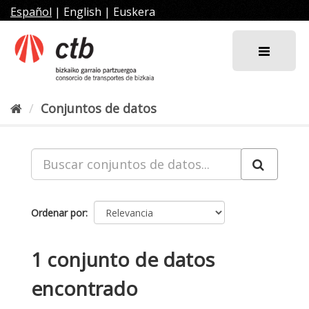
Ir
Español
|
English
|
Euskera
al
contenido
Conjuntos de datos
Ordenar por
1 conjunto de datos
encontrado