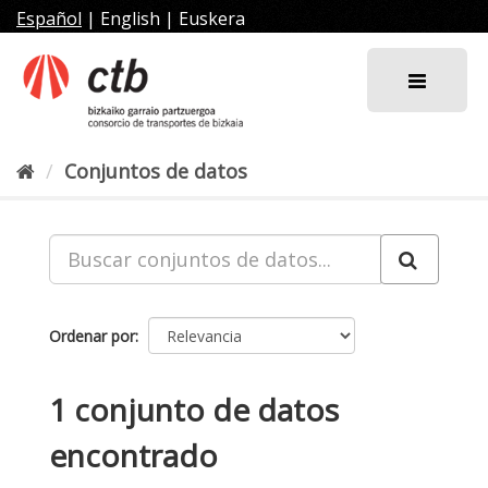
Ir
Español
|
English
|
Euskera
al
contenido
Conjuntos de datos
Ordenar por
1 conjunto de datos
encontrado