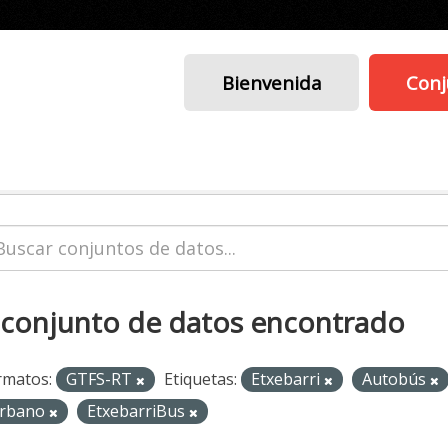
Bienvenida
Conj
 conjunto de datos encontrado
rmatos:
GTFS-RT
Etiquetas:
Etxebarri
Autobús
rbano
EtxebarriBus