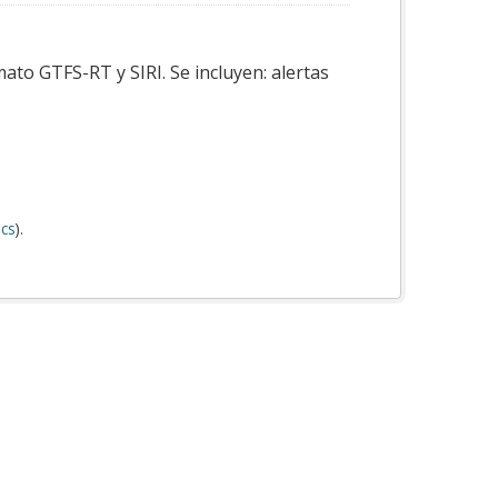
ato GTFS-RT y SIRI. Se incluyen: alertas
cs
).