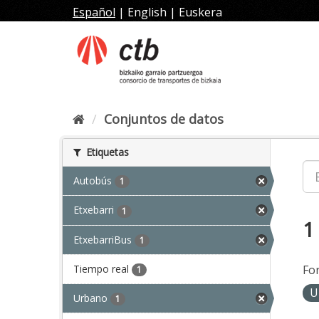
Ir
Español
|
English
|
Euskera
al
contenido
Conjuntos de datos
Etiquetas
Autobús
1
Etxebarri
1
1
EtxebarriBus
1
Tiempo real
Fo
1
U
Urbano
1