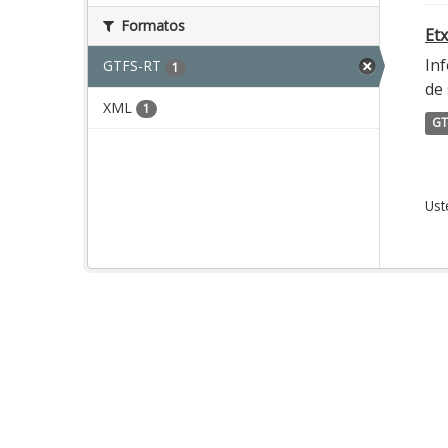
Formatos
Etx
Inf
GTFS-RT
1
de 
XML
1
GT
Ust