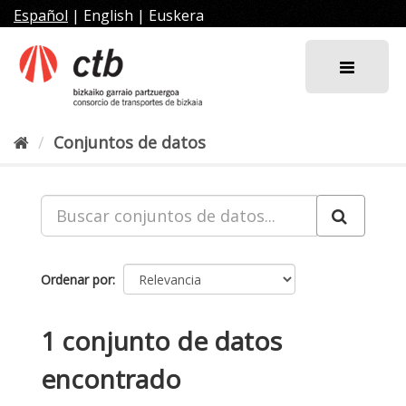
Ir
Español
|
English
|
Euskera
al
contenido
Conjuntos de datos
Ordenar por
1 conjunto de datos
encontrado