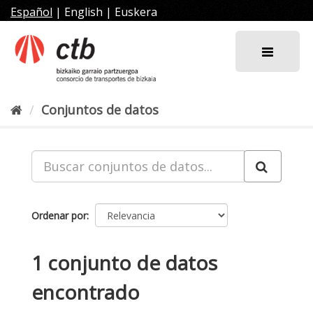
Ir
Español
|
English
|
Euskera
al
contenido
Conjuntos de datos
Ordenar por
1 conjunto de datos
encontrado