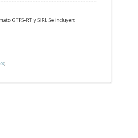
mato GTFS-RT y SIRI. Se incluyen:
cs
).