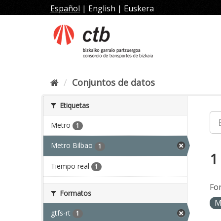
Ir
Español
|
English
|
Euskera
al
contenido
Conjuntos de datos
Etiquetas
Metro
1
Metro Bilbao
1
1
Tiempo real
1
Fo
Formatos
M
gtfs-rt
1