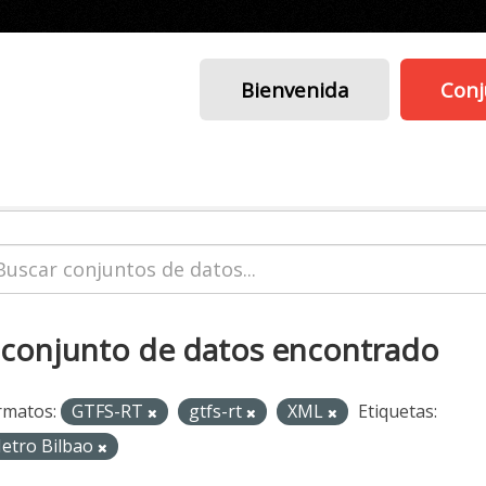
Bienvenida
Conj
 conjunto de datos encontrado
rmatos:
GTFS-RT
gtfs-rt
XML
Etiquetas:
etro Bilbao