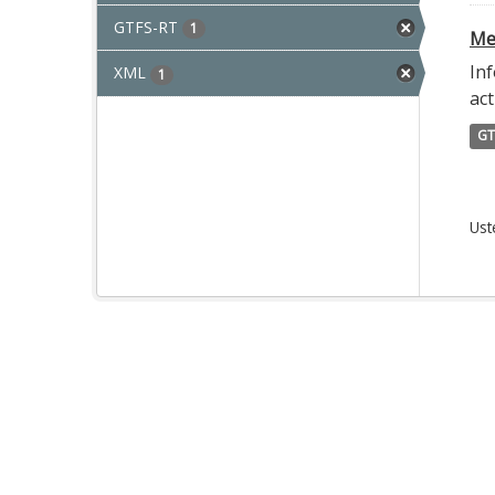
GTFS-RT
1
Met
Inf
XML
1
act
GT
Ust