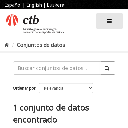
Ir
Español
|
English
|
Euskera
al
contenido
Conjuntos de datos
Ordenar por
1 conjunto de datos
encontrado