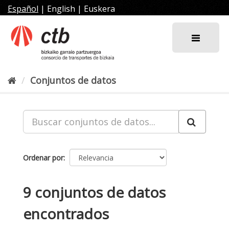
Ir
Español
|
English
|
Euskera
al
contenido
Conjuntos de datos
Ordenar por
9 conjuntos de datos
encontrados