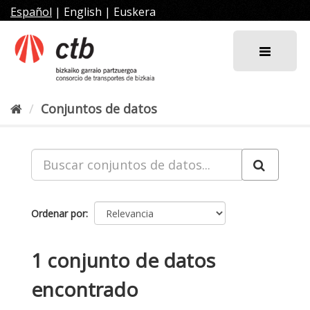
Ir
Español
|
English
|
Euskera
al
contenido
Conjuntos de datos
Ordenar por
1 conjunto de datos
encontrado