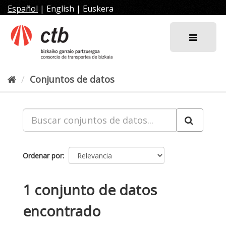
Ir
Español
|
English
|
Euskera
al
contenido
Conjuntos de datos
Ordenar por
1 conjunto de datos
encontrado