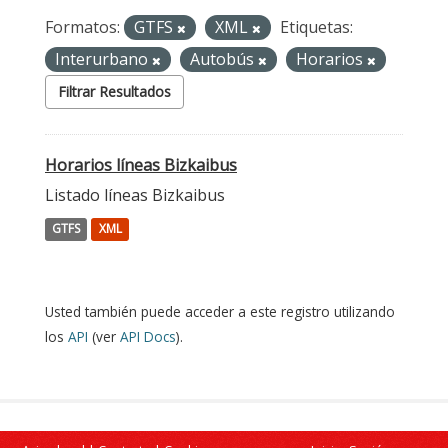
Formatos:
GTFS
XML
Etiquetas:
Interurbano
Autobús
Horarios
Filtrar Resultados
Horarios líneas Bizkaibus
Listado líneas Bizkaibus
GTFS
XML
Usted también puede acceder a este registro utilizando
los
API
(ver
API Docs
).