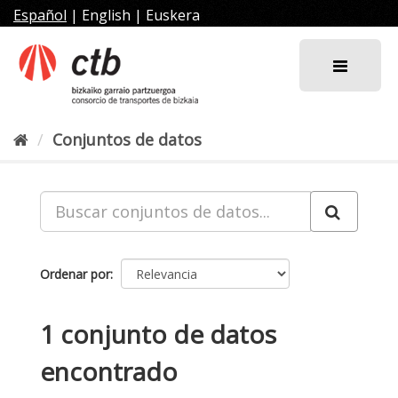
Ir
Español
|
English
|
Euskera
al
contenido
Conjuntos de datos
Ordenar por
1 conjunto de datos
encontrado