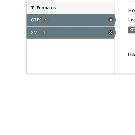
Formatos
Ho
Lis
GTFS
1
GT
XML
1
Ust