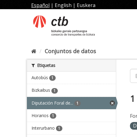
Ir
Español
|
English
|
Euskera
al
contenido
Conjuntos de datos
Etiquetas
Autobús
1
Bizkaibus
1
1
Diputación Foral de...
1
Horarios
Fo
1
D
Interurbano
1