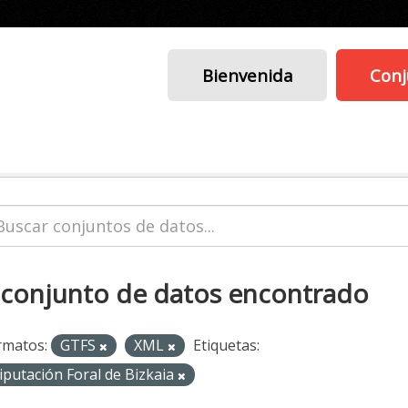
Bienvenida
Conj
 conjunto de datos encontrado
rmatos:
GTFS
XML
Etiquetas:
iputación Foral de Bizkaia