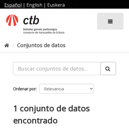
Ir
Español
|
English
|
Euskera
al
contenido
Conjuntos de datos
Ordenar por
1 conjunto de datos
encontrado