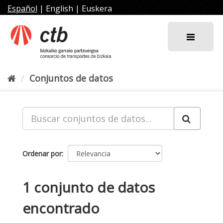
Ir
Español
|
English
|
Euskera
al
contenido
Conjuntos de datos
Ordenar por
1 conjunto de datos
encontrado