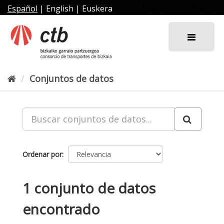
Ir
Español
|
English
|
Euskera
al
contenido
Conjuntos de datos
Ordenar por
1 conjunto de datos
encontrado