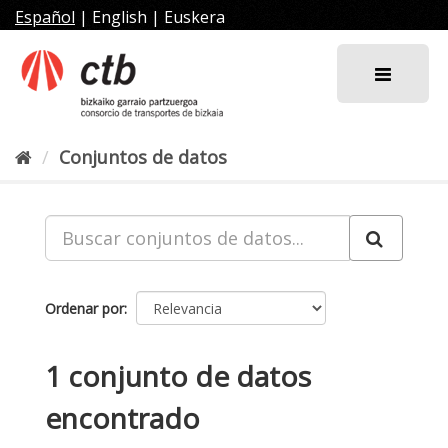
Ir
Español
|
English
|
Euskera
al
contenido
Conjuntos de datos
Ordenar por
1 conjunto de datos
encontrado