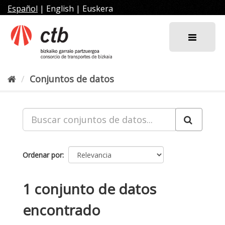
Ir
Español
|
English
|
Euskera
al
contenido
Conjuntos de datos
Ordenar por
1 conjunto de datos
encontrado