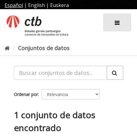
Ir
Español
|
English
|
Euskera
al
contenido
Conjuntos de datos
Ordenar por
1 conjunto de datos
encontrado