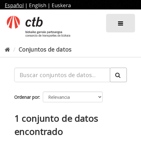
Ir
Español
|
English
|
Euskera
al
contenido
Conjuntos de datos
Ordenar por
1 conjunto de datos
encontrado