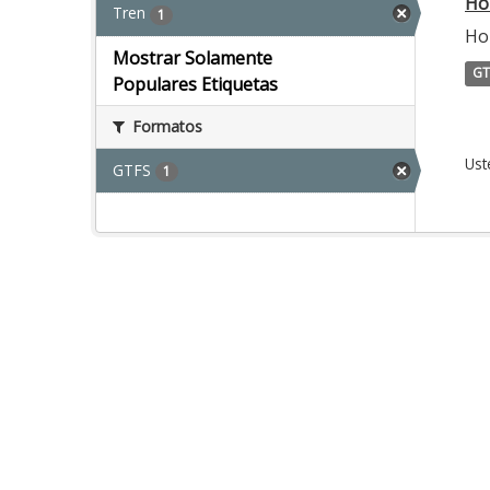
Ho
Tren
1
Hor
Mostrar Solamente
GT
Populares Etiquetas
Formatos
Ust
GTFS
1