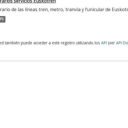
rarios servicios Euskotren
ario de las líneas tren, metro, tranvía y funicular de Euskot
FS
ed también puede acceder a este registro utilizando los
API
(ver
API Do