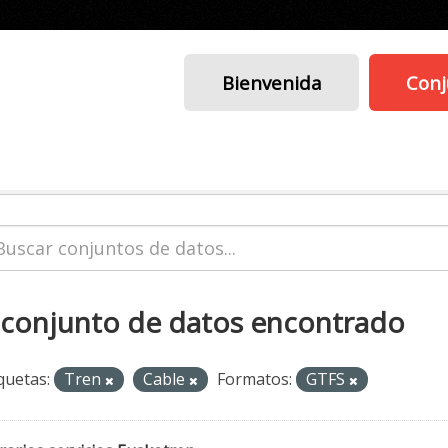
Bienvenida
Conj
 conjunto de datos encontrado
quetas:
Tren
Cable
Formatos:
GTFS