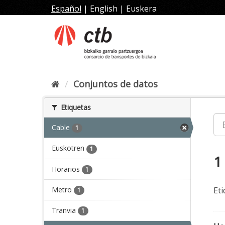
Ir
Español
|
English
|
Euskera
al
contenido
Conjuntos de datos
Etiquetas
Cable
1
Euskotren
1
1
Horarios
1
Metro
Eti
1
Tranvia
1