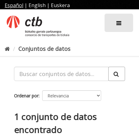
Ir
Español
|
English
|
Euskera
al
contenido
Conjuntos de datos
Ordenar por
1 conjunto de datos
encontrado