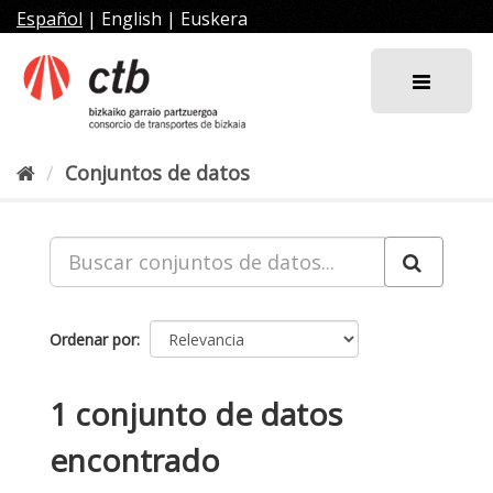
Ir
Español
|
English
|
Euskera
al
contenido
Conjuntos de datos
Ordenar por
1 conjunto de datos
encontrado