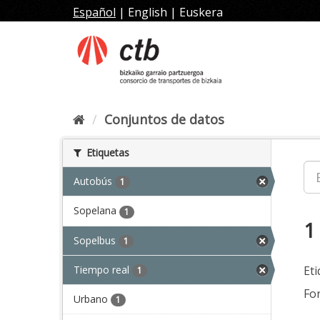
Ir
Español
|
English
|
Euskera
al
contenido
Conjuntos de datos
Etiquetas
Autobús
1
Sopelana
1
1
Sopelbus
1
Tiempo real
Eti
1
Fo
Urbano
1