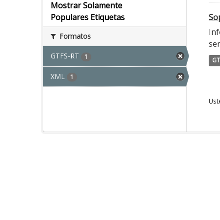
Mostrar Solamente
Sop
Populares Etiquetas
Inf
Formatos
ser
GTFS-RT
1
GT
XML
1
Ust