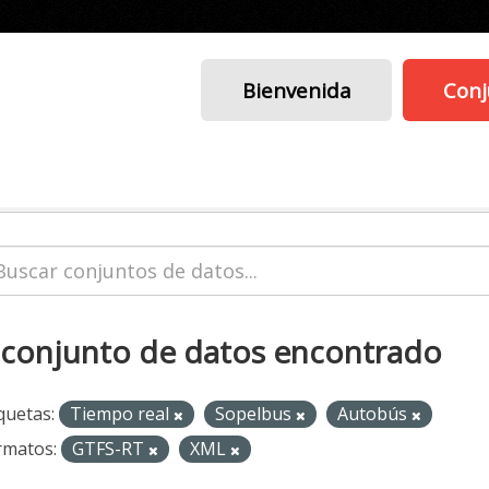
Bienvenida
Conj
 conjunto de datos encontrado
quetas:
Tiempo real
Sopelbus
Autobús
rmatos:
GTFS-RT
XML