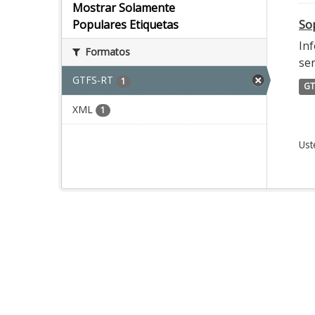
Mostrar Solamente
Sop
Populares Etiquetas
Inf
Formatos
ser
GTFS-RT
1
GT
XML
1
Ust