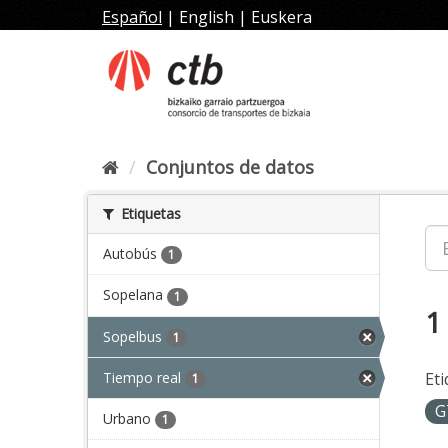
Ir
Español
|
English
|
Euskera
al
contenido
Conjuntos de datos
Etiquetas
Autobús
1
Sopelana
1
1
Sopelbus
1
Tiempo real
Eti
1
G
Urbano
1