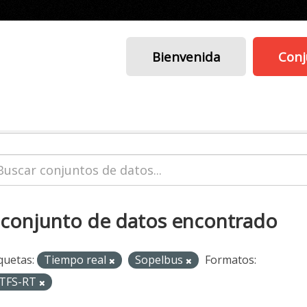
Bienvenida
Conj
 conjunto de datos encontrado
quetas:
Tiempo real
Sopelbus
Formatos:
TFS-RT