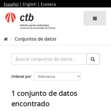
Ir
Español
|
English
|
Euskera
al
contenido
Conjuntos de datos
Ordenar por
1 conjunto de datos
encontrado