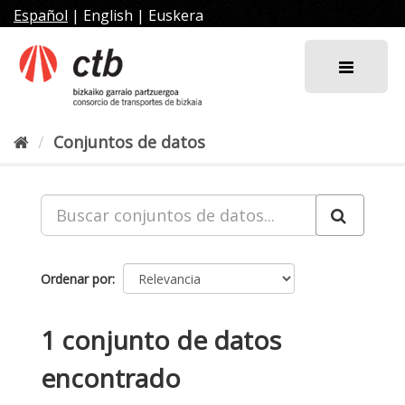
Ir
Español
|
English
|
Euskera
al
contenido
Conjuntos de datos
Ordenar por
1 conjunto de datos
encontrado