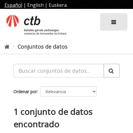
Ir
Español
|
English
|
Euskera
al
contenido
Conjuntos de datos
Ordenar por
1 conjunto de datos
encontrado