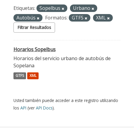
Etiquetas:
Sopelbus
Urbano
Autobús
Formatos:
GTFS
XML
Filtrar Resultados
Horarios Sopelbus
Horarios del servicio urbano de autobús de
Sopelana
GTFS
XML
Usted también puede acceder a este registro utilizando
los
API
(ver
API Docs
).