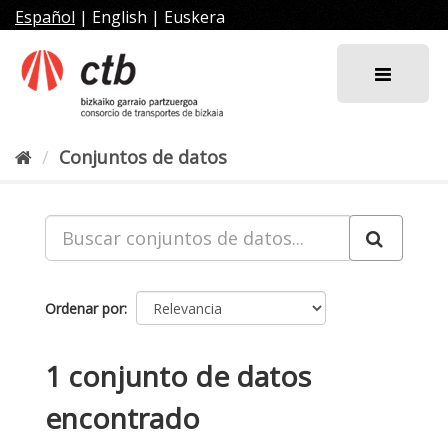
Ir
Español
|
English
|
Euskera
al
contenido
Conjuntos de datos
Ordenar por
1 conjunto de datos
encontrado