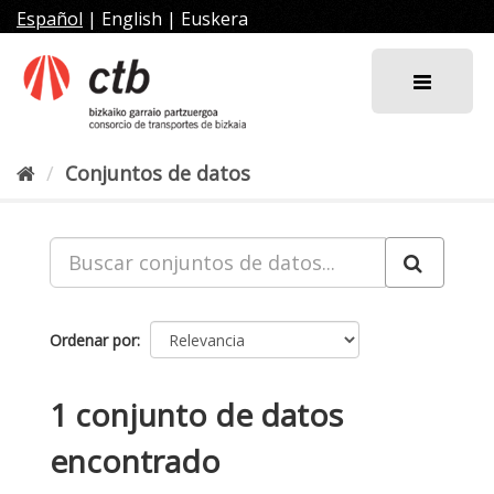
Ir
Español
|
English
|
Euskera
al
contenido
Conjuntos de datos
Ordenar por
1 conjunto de datos
encontrado