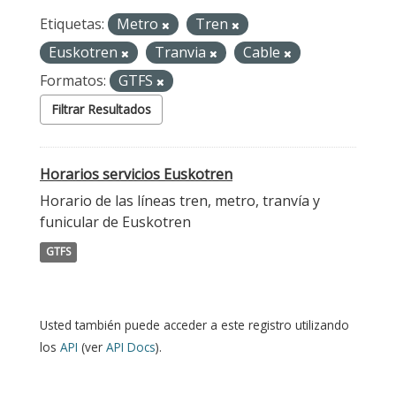
Etiquetas:
Metro
Tren
Euskotren
Tranvia
Cable
Formatos:
GTFS
Filtrar Resultados
Horarios servicios Euskotren
Horario de las líneas tren, metro, tranvía y
funicular de Euskotren
GTFS
Usted también puede acceder a este registro utilizando
los
API
(ver
API Docs
).