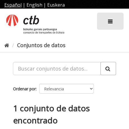
Ir
Español
|
English
|
Euskera
al
contenido
Conjuntos de datos
Ordenar por
1 conjunto de datos
encontrado