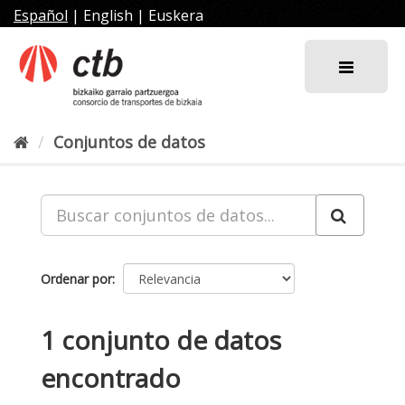
Ir
Español
|
English
|
Euskera
al
contenido
Conjuntos de datos
Ordenar por
1 conjunto de datos
encontrado