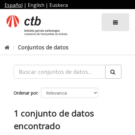
Ir
Español
|
English
|
Euskera
al
contenido
Conjuntos de datos
Ordenar por
1 conjunto de datos
encontrado