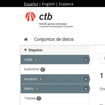
Ir
Español
|
English
|
Euskera
al
contenido
Conjuntos de datos
Etiquetas
Cable
1
Euskotren
1
1
Horarios
1
Metro
Eti
1
Tranvia
1