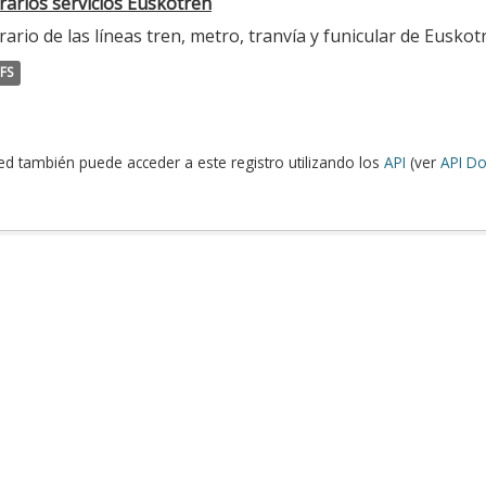
rarios servicios Euskotren
ario de las líneas tren, metro, tranvía y funicular de Euskot
FS
ed también puede acceder a este registro utilizando los
API
(ver
API Do