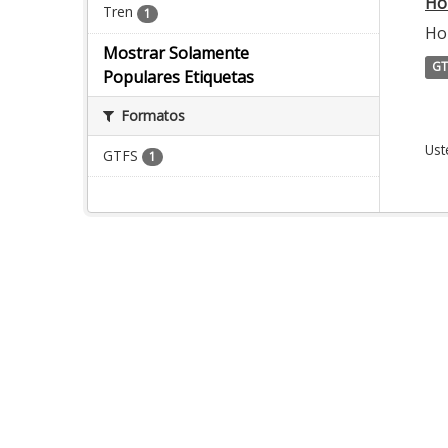
Ho
Tren
1
Hor
Mostrar Solamente
GT
Populares Etiquetas
Formatos
Ust
GTFS
1