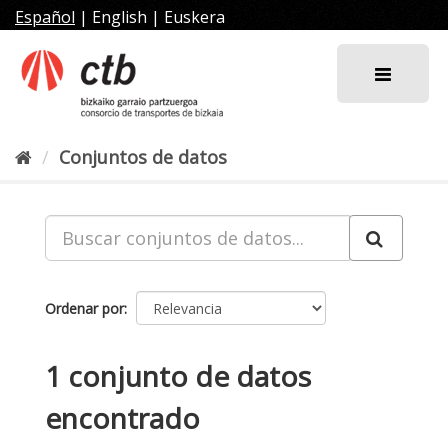
Ir
Español
|
English
|
Euskera
al
contenido
Conjuntos de datos
Ordenar por
1 conjunto de datos
encontrado