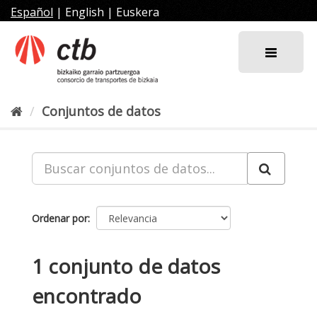
Ir
Español
|
English
|
Euskera
al
contenido
Conjuntos de datos
Ordenar por
1 conjunto de datos
encontrado