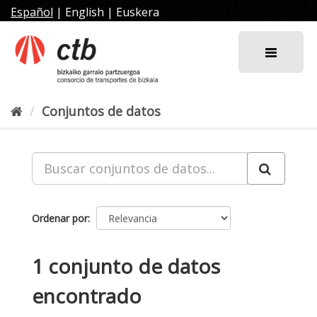
Ir
Español
|
English
|
Euskera
al
contenido
Conjuntos de datos
Ordenar por
1 conjunto de datos
encontrado