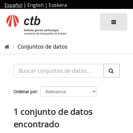
Ir
Español
|
English
|
Euskera
al
contenido
Conjuntos de datos
Ordenar por
1 conjunto de datos
encontrado