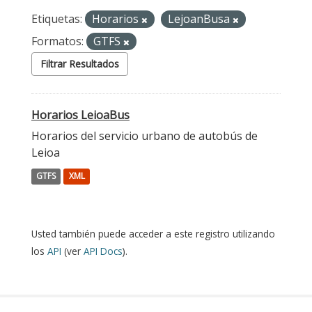
Etiquetas:
Horarios
LejoanBusa
Formatos:
GTFS
Filtrar Resultados
Horarios LeioaBus
Horarios del servicio urbano de autobús de
Leioa
GTFS
XML
Usted también puede acceder a este registro utilizando
los
API
(ver
API Docs
).