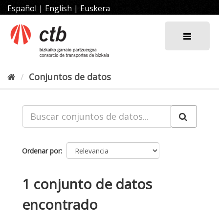
Ir
Español
|
English
|
Euskera
al
contenido
Conjuntos de datos
Ordenar por
1 conjunto de datos
encontrado