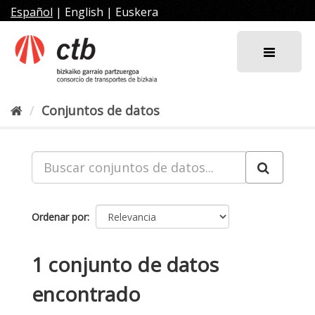
Ir
Español
|
English
|
Euskera
al
contenido
Conjuntos de datos
Ordenar por
1 conjunto de datos
encontrado