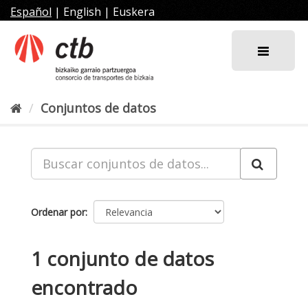
Ir
Español
|
English
|
Euskera
al
contenido
Conjuntos de datos
Ordenar por
1 conjunto de datos
encontrado