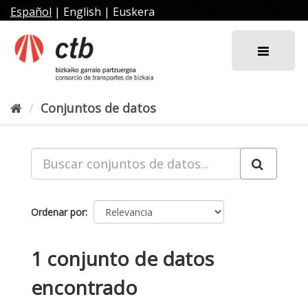
Ir
Español
|
English
|
Euskera
al
contenido
Conjuntos de datos
Ordenar por
1 conjunto de datos
encontrado