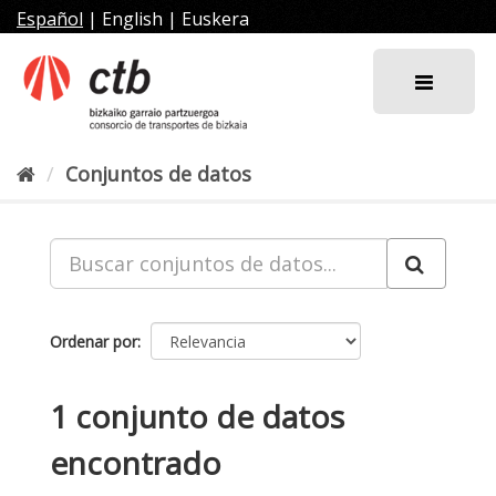
Ir
Español
|
English
|
Euskera
al
contenido
Conjuntos de datos
Ordenar por
1 conjunto de datos
encontrado