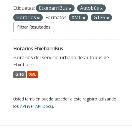
Etiquetas:
EtxebarriBus
Autobús
Horarios
Formatos:
XML
GTFS
Filtrar Resultados
Horarios EtxebarriBus
Horarios del servicio urbano de autobús de
Etxebarri
GTFS
XML
Usted también puede acceder a este registro utilizando
los
API
(ver
API Docs
).