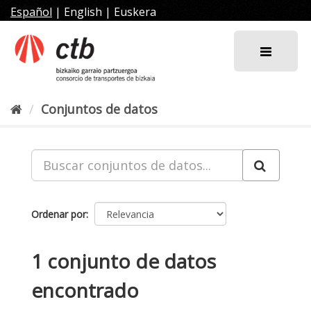
Ir
Español
|
English
|
Euskera
al
contenido
Conjuntos de datos
Ordenar por
1 conjunto de datos
encontrado