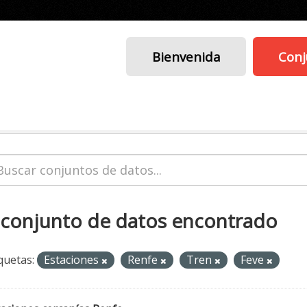
Bienvenida
Conj
 conjunto de datos encontrado
quetas:
Estaciones
Renfe
Tren
Feve