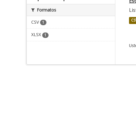
Es
Lis
Formatos
CS
CSV
1
XLSX
1
Ust